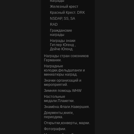
награды
Железный крест
Красный Крест. DRK
NSDAP, SS, SA
RAD
Гражданские
награды
Награды знаки
Гитлер Югенд ,
Дойче Югенд.
Награды стран союзников
Германии.
Наградные
колодки,фельдшпанги и
миниатюры наград.
Значки организаций и
мероприятий.
Зимняя помощь WHW
Настольные
медали.Плакетки.
Знамёна.Флаги.Навершия.
Документы,книги,
периодика.
Открытки,конверты, марки.
Фотографии.