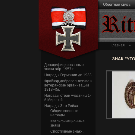
Перейти к основному содержанию
Обратная связь
Rit
Главная
»
ЗНАК "УГ
Денацифицированные
знаки обр. 1957 г.
Награды Германии до 1933
Фрайкор,добровольческие и
ветеранские организации
1918-45г.
Награды стран участниц 1-
й Мировой.
Награды 3-го Рейха
Общие военные
награды
Квалификационные
знаки
Спортивные знаки,