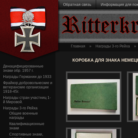
Перейти к основному содержанию
Обратная связь
Информация для по
Ritterk
Главная
»
Награды 3-го Рейха
»
КОРОБКА ДЛЯ ЗНАКА НЕМЕЦ
Денацифицированные
знаки обр. 1957 г.
Награды Германии до 1933
Фрайкор,добровольческие и
ветеранские организации
1918-45г.
Награды стран участниц 1-
й Мировой.
Награды 3-го Рейха
Общие военные
награды
Квалификационные
знаки
Спортивные знаки,