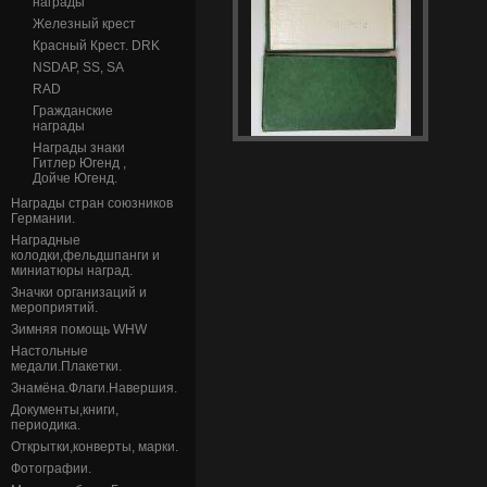
награды
Железный крест
Красный Крест. DRK
NSDAP, SS, SA
RAD
Гражданские
награды
Награды знаки
Гитлер Югенд ,
Дойче Югенд.
Награды стран союзников
Германии.
Наградные
колодки,фельдшпанги и
миниатюры наград.
Значки организаций и
мероприятий.
Зимняя помощь WHW
Настольные
медали.Плакетки.
Знамёна.Флаги.Навершия.
Документы,книги,
периодика.
Открытки,конверты, марки.
Фотографии.