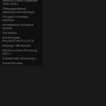
Монеты и боны Германии
1800-1945 г.
Обмундирование,
амуниция,личные вещи.
Посуда и столовые
приборы.
Антикварное холодное
оружие
Эхо войны
Значки,знаки
России,РСФСР и СССР.
Награды ЧВК Вагнер.
Монеты и боны России до
1921 г.
Справочная литература.
Копии.Реплики.