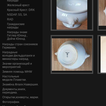
награды
Железный крест
Красный Крест. DRK
NSDAP, SS, SA
RAD
Гражданские
награды
Награды знаки
Гитлер Югенд ,
Дойче Югенд.
Награды стран союзников
Германии.
Наградные
колодки,фельдшпанги и
миниатюры наград.
Значки организаций и
мероприятий.
Зимняя помощь WHW
Настольные
медали.Плакетки.
Знамёна.Флаги.Навершия.
Документы,книги,
периодика.
Открытки,конверты, марки.
Фотографии.