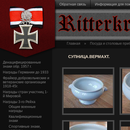
Перейти к основному содержанию
Обратная связь
Информация для по
Ritterk
Главная
»
Посуда и столовые при
СУПНИЦА.ВЕРМАХТ.
Денацифицированные
знаки обр. 1957 г.
Награды Германии до 1933
Фрайкор,добровольческие и
ветеранские организации
1918-45г.
Награды стран участниц 1-
й Мировой.
Награды 3-го Рейха
Общие военные
награды
Квалификационные
знаки
Спортивные знаки,