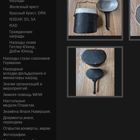
награды
Железный крест
Красный Крест. DRK
NSDAP, SS, SA
RAD
Гражданские
награды
Награды знаки
Гитлер Югенд ,
Дойче Югенд.
Награды стран союзников
Германии.
Наградные
колодки,фельдшпанги и
миниатюры наград.
Значки организаций и
мероприятий.
Зимняя помощь WHW
Настольные
медали.Плакетки.
Знамёна.Флаги.Навершия.
Документы,книги,
периодика.
Открытки,конверты, марки.
Фотографии.