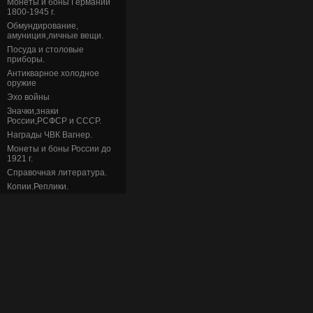
Монеты и боны Германии
1800-1945 г.
Обмундирование,
амуниция,личные вещи.
Посуда и столовые
приборы.
Антикварное холодное
оружие
Эхо войны
Значки,знаки
России,РСФСР и СССР.
Награды ЧВК Вагнер.
Монеты и боны России до
1921 г.
Справочная литература.
Копии.Реплики.