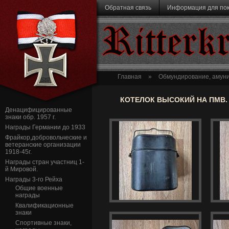
Перейти к основному содержанию
Обратная связь
Информация для по
Ritterk
Главная
»
Обмундирование, амуни
КОТЕЛОК ВЫСОКИЙ НА ПМВ.
Денацифицированные
знаки обр. 1957 г.
Награды Германии до 1933
Фрайкор,добровольческие и
ветеранские организации
1918-45г.
Награды стран участниц 1-
й Мировой.
Награды 3-го Рейха
Общие военные
награды
Квалификационные
знаки
Спортивные знаки,