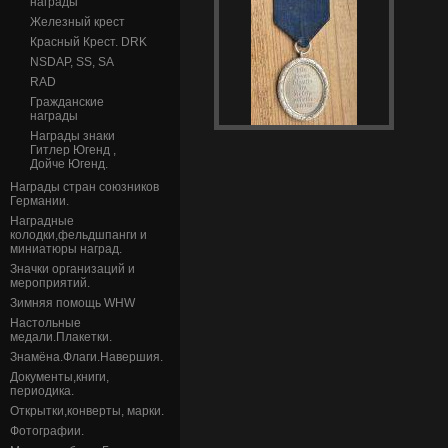
награды
Железный крест
Красный Крест. DRK
NSDAP, SS, SA
RAD
Гражданские
награды
Награды знаки
Гитлер Югенд ,
Дойче Югенд.
Награды стран союзников
Германии.
Наградные
колодки,фельдшпанги и
миниатюры наград.
Значки организаций и
мероприятий.
Зимняя помощь WHW
Настольные
медали.Плакетки.
Знамёна.Флаги.Навершия.
Документы,книги,
периодика.
Открытки,конверты, марки.
Фотографии.