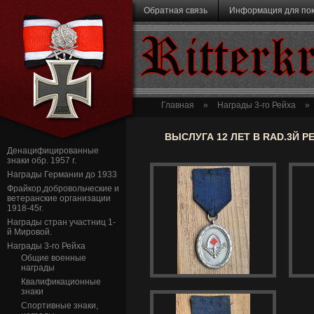
Перейти к основному содержанию
Обратная связь
Информация для по
Ritterk
Главная
»
Награды 3-го Рейха
»
ВЫСЛУГА 12 ЛЕТ В RAD.3Й РЕ
Денацифицированные
знаки обр. 1957 г.
Награды Германии до 1933
Фрайкор,добровольческие и
ветеранские организации
1918-45г.
Награды стран участниц 1-
й Мировой.
Награды 3-го Рейха
Общие военные
награды
Квалификационные
знаки
Спортивные знаки,