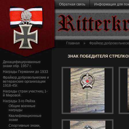
Перейти к основному содержанию
Обратная связь
Информация для по
Ritterk
Главная
»
Фрайкор,добровольчески
ЗНАК ПОБЕДИТЕЛЯ СТРЕЛКО
Денацифицированные
знаки обр. 1957 г.
Награды Германии до 1933
Фрайкор,добровольческие и
ветеранские организации
1918-45г.
Награды стран участниц 1-
й Мировой.
Награды 3-го Рейха
Общие военные
награды
Квалификационные
знаки
Спортивные знаки,