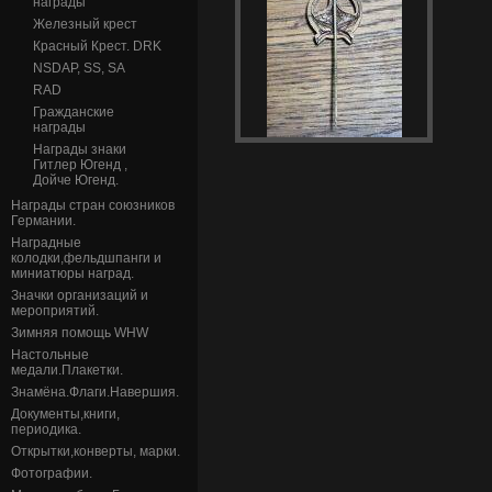
награды
Железный крест
Красный Крест. DRK
NSDAP, SS, SA
RAD
Гражданские
награды
Награды знаки
Гитлер Югенд ,
Дойче Югенд.
Награды стран союзников
Германии.
Наградные
колодки,фельдшпанги и
миниатюры наград.
Значки организаций и
мероприятий.
Зимняя помощь WHW
Настольные
медали.Плакетки.
Знамёна.Флаги.Навершия.
Документы,книги,
периодика.
Открытки,конверты, марки.
Фотографии.