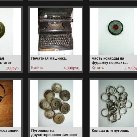
ая
Печатная машинка.
Часть кокарды на
алитет
фуражку вермахта.
200руб.
4,000руб.
1,700ру
иостанции.
Пуговицы на
Кольца для пуговиц.
двухстороннюю зимнюю