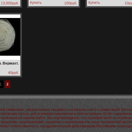
куртку. Вермахт
13,000руб.
100руб.
10ру
. Вермахт.
40руб.
1
2
кой символики, предлагаемые предметы на Нашем сайте с символикой Треть
сторических целях, для коллекционирования и реконструкции .Если содержани
ставленные на нашем сайте, Вы подтверждаете, что приобретаете их исключ
ы фашизма, национализма, национал-социализма или иных проявлений экстре
 влечет ответственность, предусмотренную действующим Российским законода