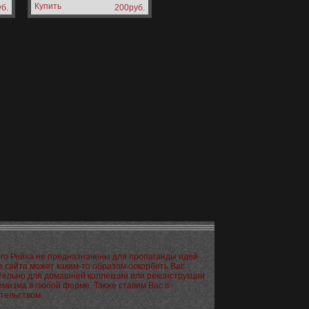
б.
200руб.
его Рейха не предназначены для пропаганды идей
е сайта может каким-то образом оскорбить Вас
ительно для домашней коллекции или реконструкции
мизма в любой форме. Также ставим Вас в
тельством.