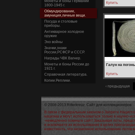
Монеты и боны Германии
1800-1945 г.
Обмундирование,
амуниция,личные вещи.
Посуда и столовые
приборы.
Антикварное холодное
оружие
Эхо войны
Значки,знаки
России,РСФСР и СССР.
Награды ЧВК Вагнер.
Монеты и боны России до
Галун на погоны
1921 г.
Справочная литература.
Копии.Реплики.
‹ предыдущая
© 2008-2013 Ritterkreuz. Сайт для коллекционеров.
В связи с федеральным законом о Запрете Нацистс
нацизма и могут использоваться только в научно-и
-немедленно покиньте сайт! Заказывая лоты, пред
и исключаете их использование в целях пропаганд
известность, что незаконное использование лотов