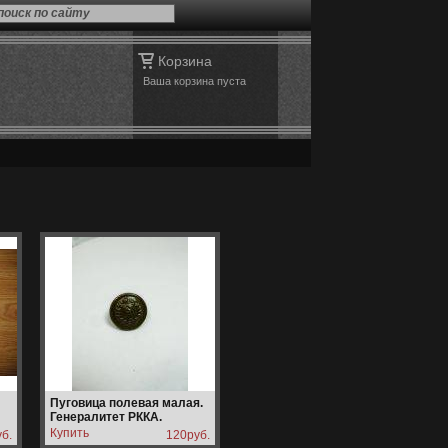
поиск по сайту
Корзина
Ваша корзина пуста
Пуговица полевая малая.
Генералитет РККА.
б.
120руб.