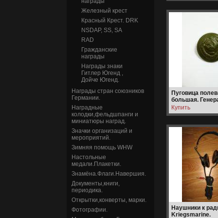
награды
Железный крест
Красный Крест. DRK
NSDAP, SS, SA
RAD
Гражданские
награды
Награды знаки
Гитлер Югенд ,
Дойче Югенд.
Награды стран союзников
Пуговица полев
Германии.
большая. Генер
РККА.
Наградные
колодки,фельдшпанги и
миниатюры наград.
Значки организаций и
мероприятий.
Зимняя помощь WHW
Настольные
медали.Плакетки.
Знамёна.Флаги.Навершия.
Документы,книги,
периодика.
Открытки,конверты, марки.
Наушники к рад
Фотографии.
Kriegsmarine.