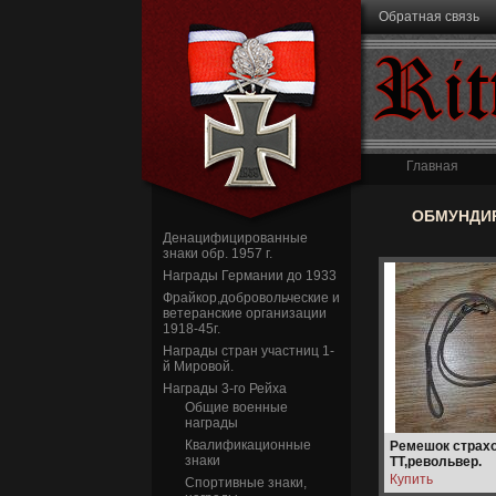
Перейти к основному содержанию
Обратная связь
Rit
Главная
ОБМУНДИР
Денацифицированные
знаки обр. 1957 г.
Награды Германии до 1933
Фрайкор,добровольческие и
ветеранские организации
1918-45г.
Награды стран участниц 1-
й Мировой.
Награды 3-го Рейха
Общие военные
награды
Квалификационные
Ремешок страх
знаки
ТТ,револьвер.
Спортивные знаки,