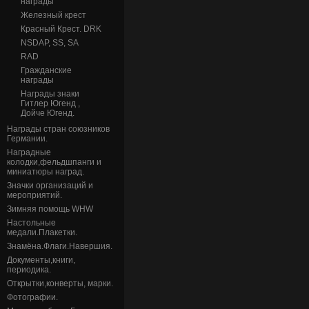
награды
Железный крест
Красный Крест. DRK
NSDAP, SS, SA
RAD
Гражданские
награды
Награды знаки
Гитлер Югенд ,
Дойче Югенд.
Награды стран союзников
Германии.
Наградные
колодки,фельдшпанги и
миниатюры наград.
Значки организаций и
мероприятий.
Зимняя помощь WHW
Настольные
медали.Плакетки.
Знамёна.Флаги.Навершия.
Документы,книги,
периодика.
Открытки,конверты, марки.
Фотографии.