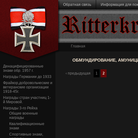
Перейти к основному содержанию
Обратная связь
Информация для по
Ritterk
Главная
ОБМУНДИРОВАНИЕ, АМУНИЦ
Денацифицированные
знаки обр. 1957 г.
‹ предыдущая
1
2
Награды Германии до 1933
Фрайкор,добровольческие и
ветеранские организации
1918-45г.
Награды стран участниц 1-
й Мировой.
Награды 3-го Рейха
Общие военные
награды
Квалификационные
знаки
Спортивные знаки,